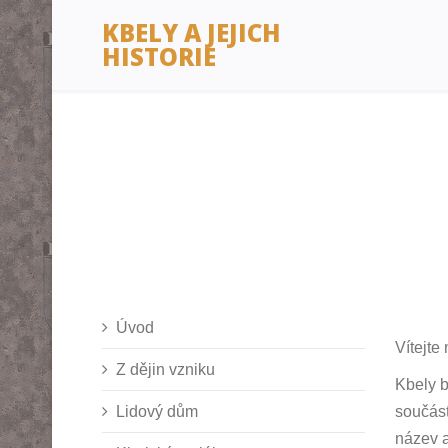
KBELY A JEJICH
HISTORIE
Úvod
Vítejte
Z dějin vzniku
Kbely b
Lidový dům
součást
název a