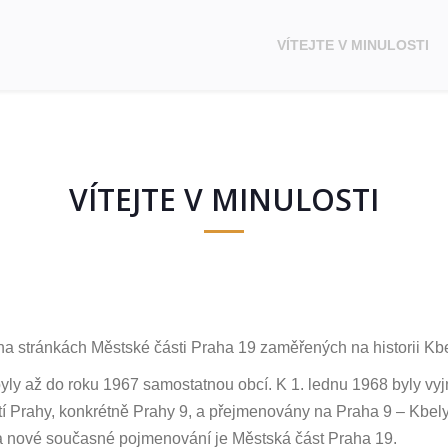
VÍTEJTE V MINULOSTI
VÍTEJTE V MINULOSTI
 na stránkách Městské části Praha 19 zaměřených na historii Kbe
yly až do roku 1967 samostatnou obcí. K 1. lednu 1968 byly vyj
í Prahy, konkrétně Prahy 9, a přejmenovány na Praha 9 – Kbely. 
 nové současné pojmenování je Městská část Praha 19.