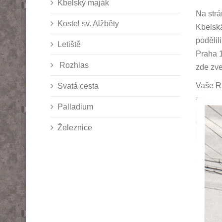
Kbelský maják
Na strá
Kostel sv. Alžběty
Kbelská
podělil
Letiště
Praha 1
Rozhlas
zde zve
Vaše R
Svatá cesta
Palladium
Železnice